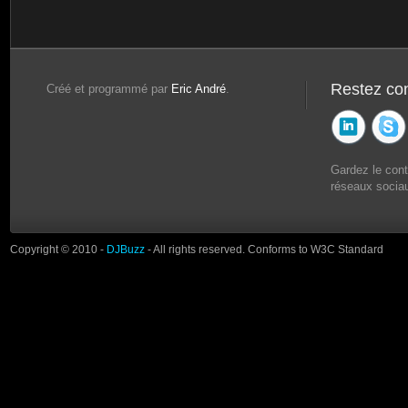
Restez co
Créé et programmé par
Eric André
.
Gardez le con
réseaux sociau
Copyright © 2010 -
DJBuzz
- All rights reserved. Conforms to W3C Standard