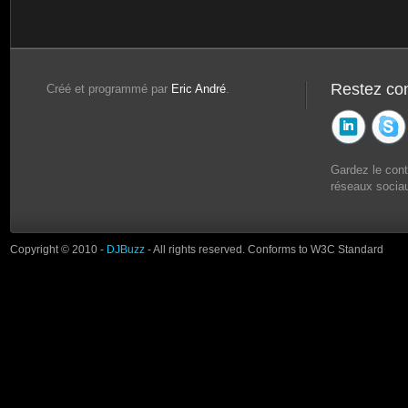
Restez co
Créé et programmé par
Eric André
.
Gardez le con
réseaux sociau
Copyright © 2010 -
DJBuzz
- All rights reserved. Conforms to W3C Standard