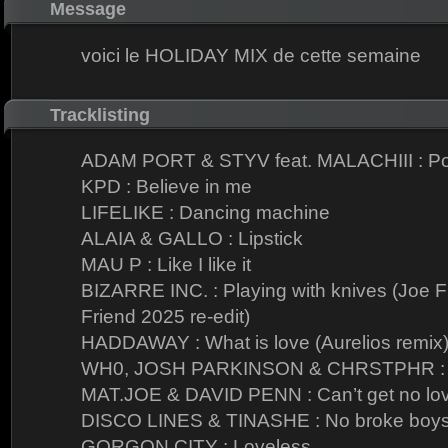
Message
voici le HOLIDAY MIX de cette semaine
Tracklisting
ADAM PORT & STYV feat. MALACHIII : Po
KPD : Believe in me
LIFELIKE : Dancing machine
ALAIA & GALLO : Lipstick
MAU P : Like I like it
BIZARRE INC. : Playing with knives (Joe F
Friend 2025 re-edit)
HADDAWAY : What is love (Aurelios remix
WH0, JOSH PARKINSON & CHRSTPHR : I 
MAT.JOE & DAVID PENN : Can’t get no lo
DISCO LINES & TINASHE : No broke boy
GORGON CITY : Loveless