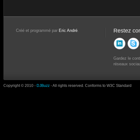
Restez co
Créé et programmé par
Eric André
.
Gardez le con
réseaux sociau
Copyright © 2010 -
DJBuzz
- All rights reserved. Conforms to W3C Standard