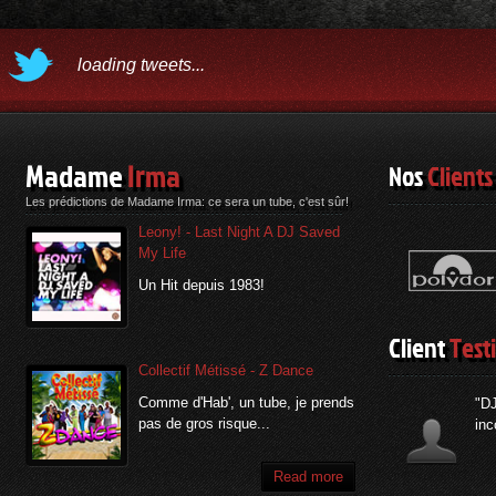
loading tweets...
Madame
Irma
Nos
Clients
Les prédictions de Madame Irma: ce sera un tube, c'est sûr!
Leony! - Last Night A DJ Saved
My Life
Un Hit depuis 1983!
Client
Test
Collectif Métissé - Z Dance
Comme d'Hab', un tube, je prends
"DJ
pas de gros risque...
inc
Read more