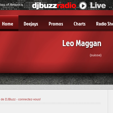
ates of America
Home
Deejays
Promos
Charts
Radio S
Leo Maggan
(suisse)
 de DJBuzz - connectez-vous!