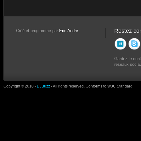
Restez co
Créé et programmé par
Eric André
.
Gardez le con
réseaux sociau
Copyright © 2010 -
DJBuzz
- All rights reserved. Conforms to W3C Standard