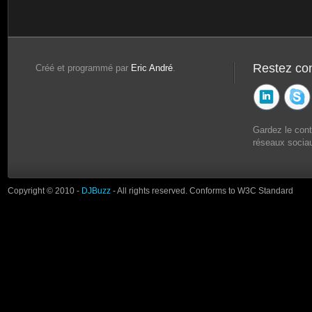
Restez co
Créé et programmé par
Eric André
.
Gardez le con
réseaux sociau
Copyright © 2010 -
DJBuzz
- All rights reserved. Conforms to W3C Standard