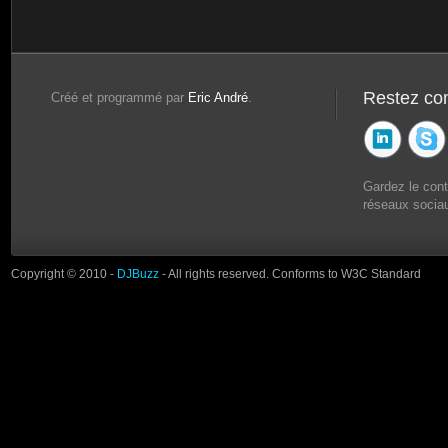
Restez co
Créé et programmé par
Eric André
.
Gardez le con
réseaux sociau
Copyright © 2010 -
DJBuzz
- All rights reserved. Conforms to W3C Standard