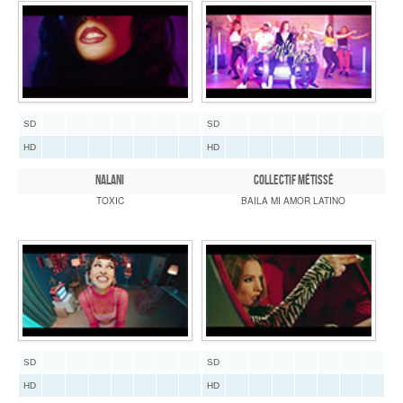
SD
SD
HD
HD
NALANI
COLLECTIF MÉTISSÉ
TOXIC
BAILA MI AMOR LATINO
SD
SD
HD
HD