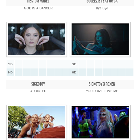
TIESTO & MABEL
Squeezie Feat Joyca
GOD IS A DANCER
Bye Bye
SD
SD
HD
HD
SICKOTOY
SICKOTOY X ROXEN
ADDICTED
YOU DON'T LOVE ME