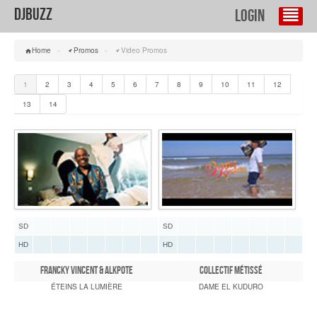
DJBuzz
Login
Home
»
Promos
»
Video Promos
1
2
3
4
5
6
7
8
9
10
11
12
13
14
SD
SD
HD
HD
FRANCKY VINCENT & ALKPOTE
COLLECTIF MÉTISSÉ
ÉTEINS LA LUMIÈRE
DAME EL KUDURO