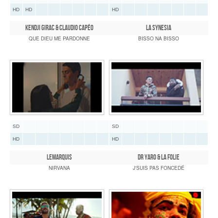
HD
HD
HD
KENDJI GIRAC & CLAUDIO CAPÉO
LA SYNESIA
QUE DIEU ME PARDONNE
BISSO NA BISSO
SD
SD
HD
HD
LEMARQUIS
DR YARO & LA FOLIE
NIRVANA
J'SUIS PAS FONCEDÉ