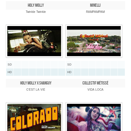
HOLY MOLLY
MINELLI
Twinkle Twinkle
RAMPAMPAM
SD
SD
HD
HD
HOLY MOLLY X SHANGUY
COLLECTIF MÉTISSÉ
C'EST LA VIE
VIDA LOCA