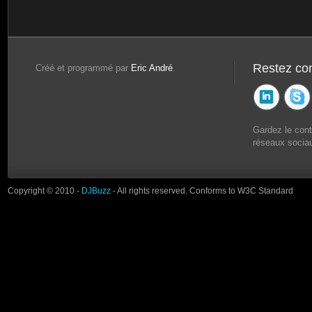
Restez co
Créé et programmé par
Eric André
.
Gardez le con
réseaux sociau
Copyright © 2010 -
DJBuzz
- All rights reserved. Conforms to W3C Standard