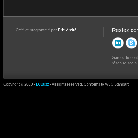
Restez co
Créé et programmé par
Eric André
.
Gardez le con
réseaux sociau
Copyright © 2010 -
DJBuzz
- All rights reserved. Conforms to W3C Standard