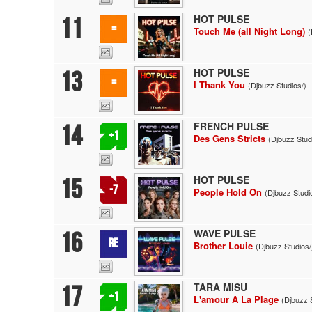
HOT PULSE
11
=
Touch Me (all Night Long)
(
HOT PULSE
13
=
I Thank You
(Djbuzz Studios/)
FRENCH PULSE
14
+1
Des Gens Stricts
(Djbuzz Stud
HOT PULSE
15
-7
People Hold On
(Djbuzz Studi
WAVE PULSE
16
RE
Brother Louie
(Djbuzz Studios/
TARA MISU
17
+1
L'amour À La Plage
(Djbuzz 