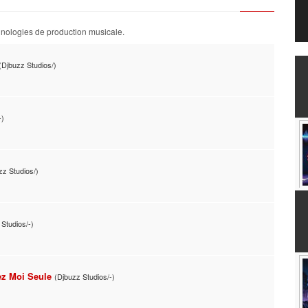
chnologies de production musicale.
(Djbuzz Studios/)
-)
zz Studios/)
 Studios/-)
ez Moi Seule
(Djbuzz Studios/-)