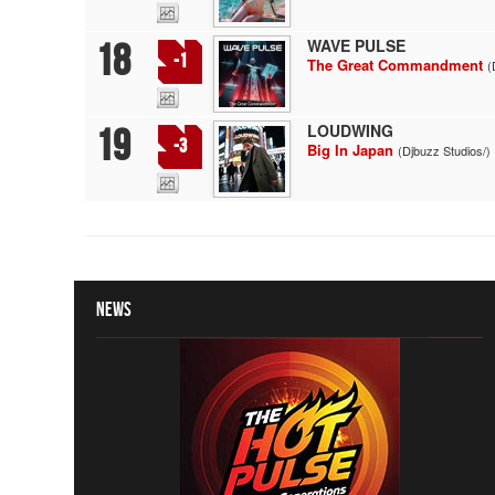
WAVE PULSE
18
-1
The Great Commandment
(
LOUDWING
19
-3
Big In Japan
(Djbuzz Studios/)
News