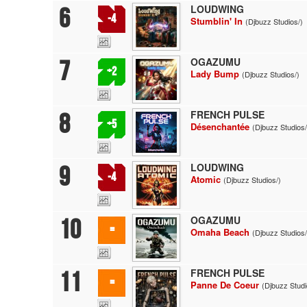
LOUDWING
6
-4
Stumblin' In
(Djbuzz Studios/)
OGAZUMU
7
+2
Lady Bump
(Djbuzz Studios/)
FRENCH PULSE
8
+5
Désenchantée
(Djbuzz Studios/
LOUDWING
9
-4
Atomic
(Djbuzz Studios/)
OGAZUMU
10
=
Omaha Beach
(Djbuzz Studios/
FRENCH PULSE
11
=
Panne De Coeur
(Djbuzz Studi