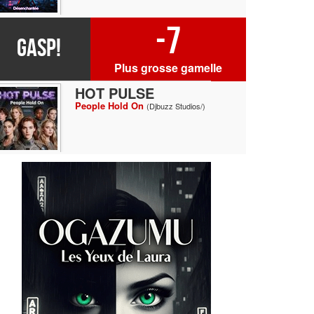
-7
GASP!
Plus grosse gamelle
HOT PULSE
People Hold On
(Djbuzz Studios/)