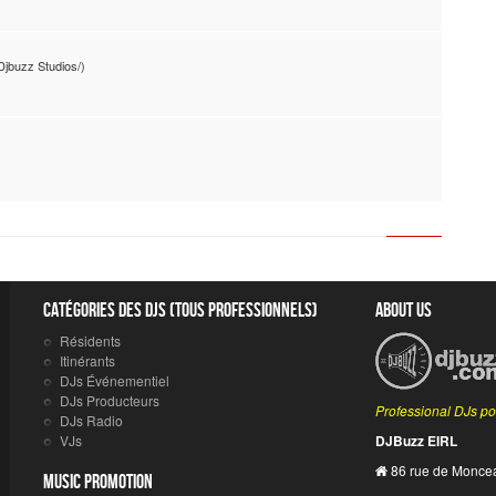
Djbuzz Studios/)
Catégories des DJs (tous professionnels)
About Us
Résidents
Itinérants
DJs Événementiel
DJs Producteurs
Professional DJs po
DJs Radio
VJs
DJBuzz EIRL
86 rue de Monce
Music Promotion