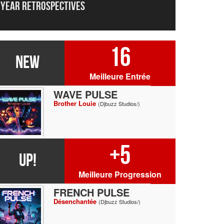
Year Retrospectives
16
NEW
Meilleure Entrée
WAVE PULSE
Brother Louie
(Djbuzz Studios/)
+5
UP!
Meilleure Progression
FRENCH PULSE
Désenchantée
(Djbuzz Studios/)