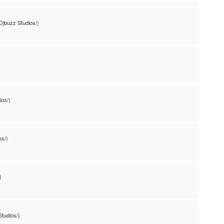
Djbuzz Studios/)
ios/)
os/)
)
Studios/)