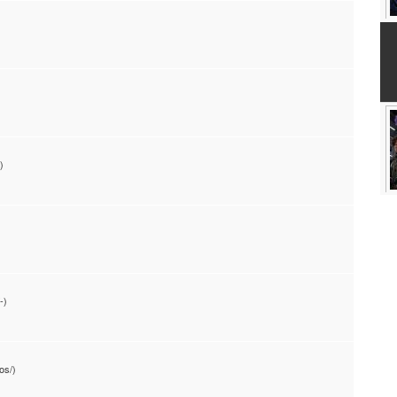
)
-)
os/)