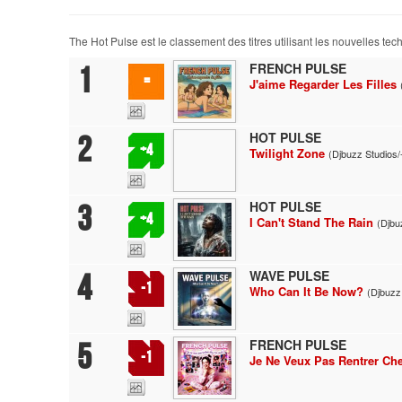
The Hot Pulse est le classement des titres utilisant les nouvelles te
FRENCH PULSE
1
=
J'aime Regarder Les Filles
HOT PULSE
2
+4
Twilight Zone
(Djbuzz Studios/
HOT PULSE
3
+4
I Can't Stand The Rain
(Djbu
WAVE PULSE
4
-1
Who Can It Be Now?
(Djbuzz
FRENCH PULSE
5
-1
Je Ne Veux Pas Rentrer Ch