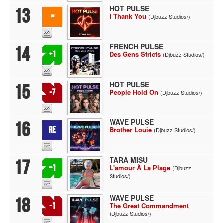
HOT PULSE
13
=
I Thank You
(Djbuzz Studios/)
FRENCH PULSE
14
+1
Des Gens Stricts
(Djbuzz Studios/)
HOT PULSE
15
-7
People Hold On
(Djbuzz Studios/)
WAVE PULSE
16
RE
Brother Louie
(Djbuzz Studios/)
TARA MISU
17
+1
L'amour À La Plage
(Djbuzz
Studios/)
WAVE PULSE
18
-1
The Great Commandment
(Djbuzz Studios/)