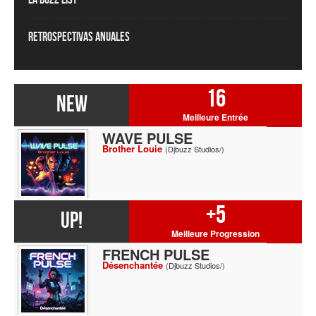
Retrospectivas Anuales
16
NEW
Meilleure Entrée
WAVE PULSE
Brother Louie
(Djbuzz Studios/)
+5
UP!
Meilleure Progression
FRENCH PULSE
Désenchantée
(Djbuzz Studios/)