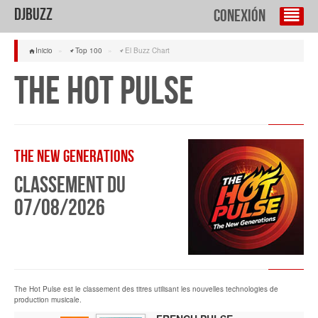
DJBuzz
conexión
Inicio
»
Top 100
»
El Buzz Chart
The Hot Pulse
The New Generations
Classement du
07/08/2026
The Hot Pulse est le classement des titres utilisant les nouvelles technologies de
production musicale.