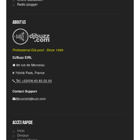
Radio plugger
About Us
Professional DJs pool - Since 1999.
DJBuzz EIRL
86 rue de Monceau
75008 Paris, France
Tel: +33(0)6 63 83 22 00
Contact Support
djbuzz(at)djbuzz.com
Accès rapide
Inicio
Deejays