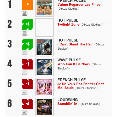
FRENCH PULSE
1
=
J'aime Regarder Les Filles
(Djbuzz Studios/)
HOT PULSE
2
+4
Twilight Zone
(Djbuzz Studios/-)
HOT PULSE
3
+4
I Can't Stand The Rain
(Djbuzz
Studios/)
WAVE PULSE
4
-1
Who Can It Be Now?
(Djbuzz
Studios/-)
FRENCH PULSE
5
-1
Je Ne Veux Pas Rentrer Chez
Moi Seule
(Djbuzz Studios/-)
LOUDWING
6
-4
Stumblin' In
(Djbuzz Studios/)