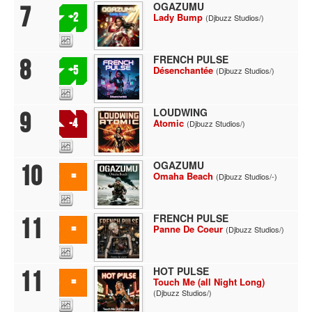
OGAZUMU
7
+2
Lady Bump
(Djbuzz Studios/)
FRENCH PULSE
8
+5
Désenchantée
(Djbuzz Studios/)
LOUDWING
9
-4
Atomic
(Djbuzz Studios/)
OGAZUMU
10
=
Omaha Beach
(Djbuzz Studios/-)
FRENCH PULSE
11
=
Panne De Coeur
(Djbuzz Studios/)
HOT PULSE
11
=
Touch Me (all Night Long)
(Djbuzz Studios/)