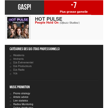
-7
GASP!
Plus grosse gamelle
HOT PULSE
People Hold On
(Djbuzz Studios/)
Catégories des DJs (tous professionnels)
Résidents
Itinérants
DJs Événementiel
DJs Producteurs
DJs Radio
VJs
Music Promotion
Promo strategy
Artistic advice
Live statistics
Radios Monitoring
Online distribution