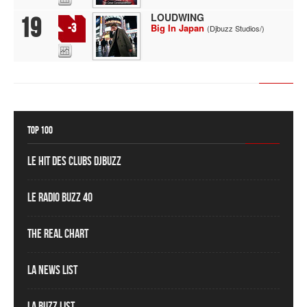
LOUDWING
19
-3
Big In Japan
(Djbuzz Studios/)
Top 100
Le Hit des Clubs DJBuzz
Le Radio Buzz 40
The Real Chart
La News List
La Buzz List