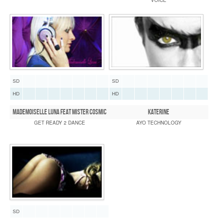
VOICE
SD
SD
HD
HD
MADEMOISELLE LUNA FEAT MISTER COSMIC
KATERINE
GET READY 2 DANCE
AYO TECHNOLOGY
SD