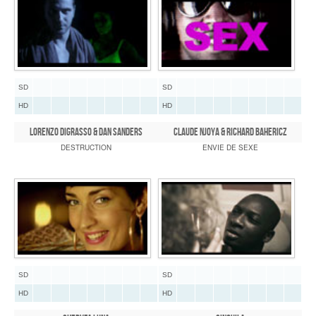
SD
SD
HD
HD
LORENZO DIGRASSO & DAN SANDERS
CLAUDE NJOYA & RICHARD BAHERICZ
DESTRUCTION
ENVIE DE SEXE
SD
SD
HD
HD