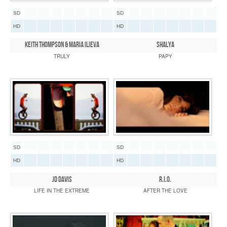
SD
SD
HD
HD
KEITH THOMPSON & MARIA ILIEVA
SHALYA
TRULY
PAPY
SD
SD
HD
HD
JD DAVIS
R.I.O.
LIFE IN THE EXTREME
AFTER THE LOVE