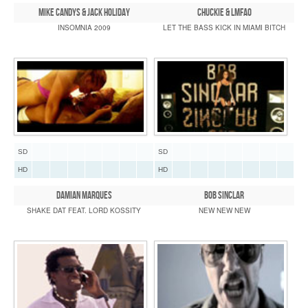
MIKE CANDYS & JACK HOLIDAY
CHUCKIE & LMFAO
INSOMNIA 2009
LET THE BASS KICK IN MIAMI BITCH
SD
SD
HD
HD
DAMIAN MARQUES
BOB SINCLAR
SHAKE DAT FEAT. LORD KOSSITY
NEW NEW NEW