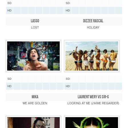
SD
SD
HD
HD
LASGO
DIZZEE RASCAL
LOST
HOLIDAY
SD
SD
HD
HD
MIKA
LAURENT WERY VS SIR-G
WE ARE GOLDEN
LOOKING AT ME (J'AIME REGARDER)