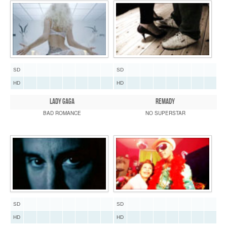
SD
SD
HD
HD
LADY GAGA
REMADY
BAD ROMANCE
NO SUPERSTAR
SD
SD
HD
HD