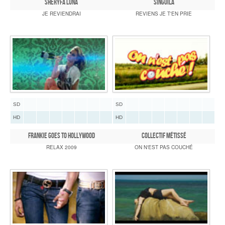
SHERYFA LUNA
SINGUILA
JE REVIENDRAI
REVIENS JE T'EN PRIE
SD
SD
HD
HD
FRANKIE GOES TO HOLLYWOOD
COLLECTIF MÉTISSÉ
RELAX 2009
ON N'EST PAS COUCHÉ