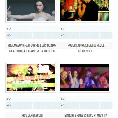
SD
SD
HD
HD
FREEMASONS FEAT SOPHIE ELLIS BEXTOR
ROBERT ABIGAIL FEAT DJ REBEL
HEARTBREAK MADE ME A DANCER
MERENGUE
SD
SD
HD
HD
RICO BERNASCONI
MARCHI'S FLOW VS LOVE FT MISS TIA