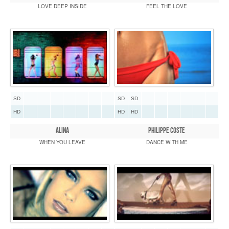
LOVE DEEP INSIDE
FEEL THE LOVE
SD
SD
SD
HD
HD
HD
ALINA
PHILIPPE COSTE
WHEN YOU LEAVE
DANCE WITH ME