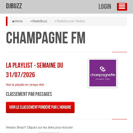
DJBuzz
Login
Home
»
RadioBuzz
»
Radiobuzz40 Radios
Champagne FM
La Playlist - semaine du
31/07/2026
Voir la playlist en temps réel
Classement par passages
Voir le classement pondéré par l'horaire
Version Beta!!! Cliquez sur les titres pour écouter