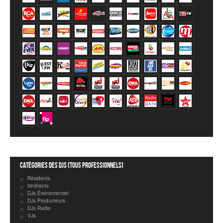
Catégories des DJs (tous professionnels)
Résidents
Itinérants
DJs Événementiel
DJs Producteurs
DJs Radio
VJs