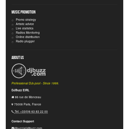
Music Promotion
Promo strategy
Artistic advice
Live statistics
Radios Monitoring
Online distribution
Radio plugger
About Us
Professional DJs pool - Since 1999.
DJBuzz EIRL
86 rue de Monceau
75008 Paris, France
Tel: +33(0)6 63 83 22 00
Contact Support
djbuzz(at)djbuzz.com