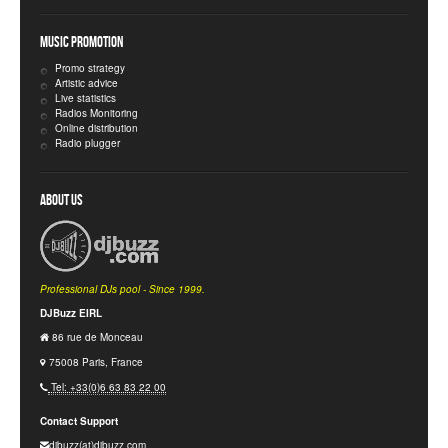
Music Promotion
Promo strategy
Artistic advice
Live statistics
Radios Monitoring
Online distribution
Radio plugger
About Us
Professional DJs pool - Since 1999.
DJBuzz EIRL
86 rue de Monceau
75008 Paris, France
Tel: +33(0)6 63 83 22 00
Contact Support
djbuzz(at)djbuzz.com