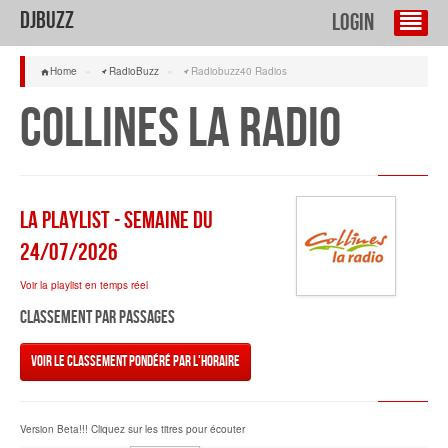
DJBuzz
Login
Home
»
RadioBuzz
»
Radiobuzz40 Radios
Collines La Radio
La Playlist - semaine du
24/07/2026
Voir la playlist en temps réel
Classement par passages
Voir le classement pondéré par l'horaire
Version Beta!!! Cliquez sur les titres pour écouter