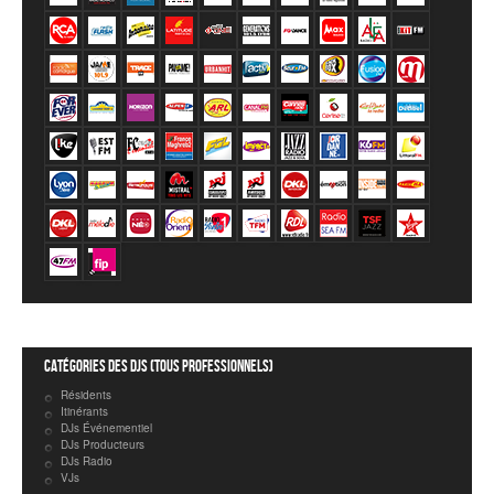
Catégories des DJs (tous professionnels)
Résidents
Itinérants
DJs Événementiel
DJs Producteurs
DJs Radio
VJs