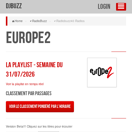
DJBuzz
Login
Home
»
RadioBuzz
»
Radiobuzz40 Radios
Europe2
La Playlist - semaine du
31/07/2026
Voir la playlist en temps réel
Classement par passages
Voir le classement pondéré par l'horaire
Version Beta!!! Cliquez sur les titres pour écouter