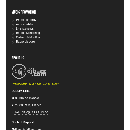
Music Promotion
Promo strategy
Artistic advice
Live statistics
Radios Monitoring
Online distribution
Radio plugger
About Us
Professional DJs pool - Since 1999.
DJBuzz EIRL
86 rue de Monceau
75008 Paris, France
Tel: +33(0)6 63 83 22 00
Contact Support
djbuzz(at)djbuzz.com