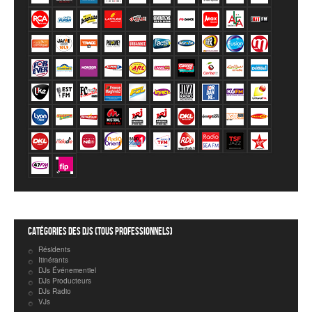
Catégories des DJs (tous professionnels)
Résidents
Itinérants
DJs Événementiel
DJs Producteurs
DJs Radio
VJs